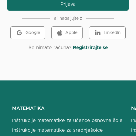
Prijava
ali nadaljujte z
Google
Apple
LinkedIn
Še nimate računa?
Registrirajte se
MATEMATIKA
N
Inštrukcije matematike za učence osnovne šole
In
Inštrukcije matematike za srednješolce
In