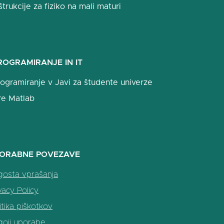
štrukcije za fiziko na mali maturi
ROGRAMIRANJE IN IT
ogramiranje v Javi za študente univerze
re Matlab
ORABNE POVEZAVE
gosta vprašanja
vacy Policy
itika piškotkov
goji uporabe