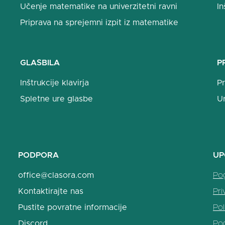
Učenje matematike na univerzitetni ravni
In
Priprava na sprejemni izpit iz matematike
GLASBILA
P
Inštrukcije klavirja
Pr
Spletne ure glasbe
U
PODPORA
UP
office@clasora.com
Po
Kontaktirajte nas
Pri
Pustite povratne informacije
Pol
Discord
Po