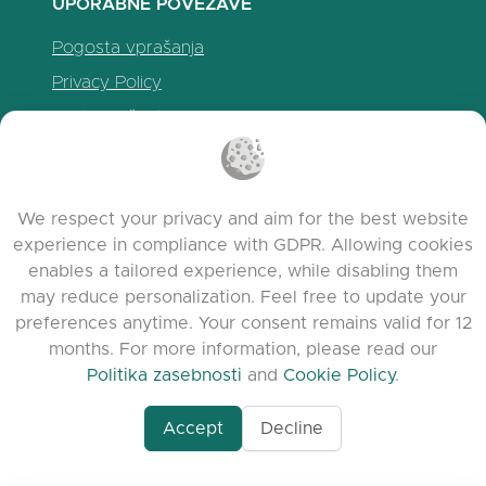
UPORABNE POVEZAVE
Pogosta vprašanja
Privacy Policy
Politika piškotkov
Pogoji uporabe
Release Notes
We respect your privacy and aim for the best website
experience in compliance with GDPR. Allowing cookies
enables a tailored experience, while disabling them
may reduce personalization. Feel free to update your
preferences anytime. Your consent remains valid for 12
months. For more information, please read our
Politika zasebnosti
and
Cookie Policy
.
Accept
Decline
www.quora.com/prof
© 2026 clasora.com platform | Vse pravice
Agent-7/Maximizing-
pridržane | Developed by
C9 Group
Learning-Potential-T