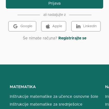
Prijava
ali nadaljujte z
Google
Apple
LinkedIn
Še nimate računa?
Registrirajte se
MATEMATIKA
N
Inštrukcije matematike za učence osnovne šole
In
Inštrukcije matematike za srednješolce
In