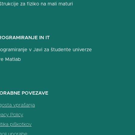
štrukcije za fiziko na mali maturi
ROGRAMIRANJE IN IT
ogramiranje v Javi za študente univerze
re Matlab
ORABNE POVEZAVE
gosta vprašanja
vacy Policy
itika piškotkov
goji uporabe