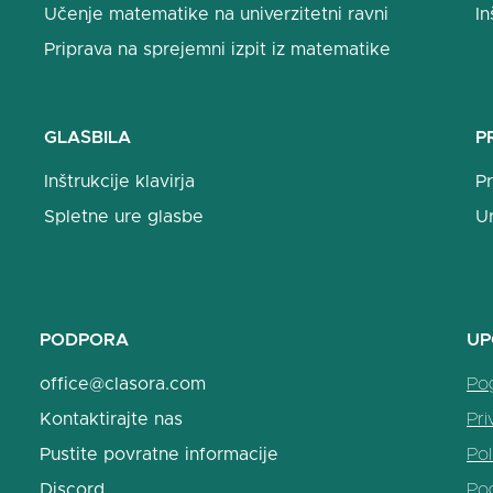
Učenje matematike na univerzitetni ravni
In
Priprava na sprejemni izpit iz matematike
GLASBILA
P
Inštrukcije klavirja
Pr
Spletne ure glasbe
U
PODPORA
UP
office@clasora.com
Po
Kontaktirajte nas
Pri
Pustite povratne informacije
Pol
Discord
Po